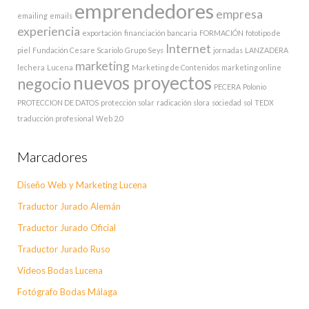
emprendedores
empresa
emailing
emails
experiencia
exportación
financiación bancaria
FORMACIÓN
fototipo de
Internet
piel
Fundación Cesare Scariolo
Grupo Seys
jornadas
LANZADERA
marketing
lechera
Lucena
Marketing de Contenidos
marketing online
nuevos proyectos
negocio
PECERA
Polonio
PROTECCION DE DATOS
protección solar
radicación slora
sociedad
sol
TEDX
traducción profesional
Web 2.0
Marcadores
Diseño Web y Marketing Lucena
Traductor Jurado Alemán
Traductor Jurado Oficial
Traductor Jurado Ruso
Videos Bodas Lucena
Fotógrafo Bodas Málaga