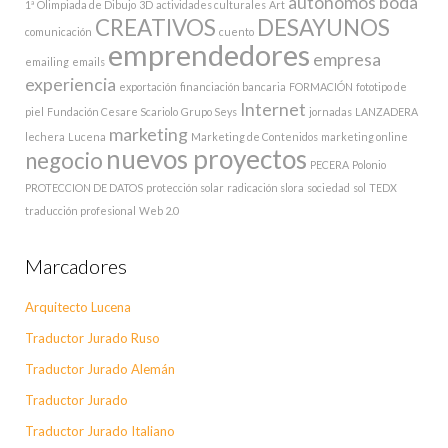
autónomos
boda
1ª Olimpiada de Dibujo
3D
actividades culturales
Art
CREATIVOS
DESAYUNOS
comunicación
cuento
emprendedores
empresa
emailing
emails
experiencia
exportación
financiación bancaria
FORMACIÓN
fototipo de
Internet
piel
Fundación Cesare Scariolo
Grupo Seys
jornadas
LANZADERA
marketing
lechera
Lucena
Marketing de Contenidos
marketing online
nuevos proyectos
negocio
PECERA
Polonio
PROTECCION DE DATOS
protección solar
radicación slora
sociedad
sol
TEDX
traducción profesional
Web 2.0
Marcadores
Arquitecto Lucena
Traductor Jurado Ruso
Traductor Jurado Alemán
Traductor Jurado
Traductor Jurado Italiano