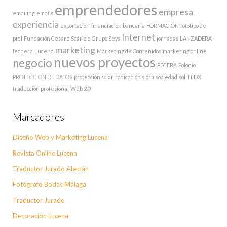
emprendedores
empresa
emailing
emails
experiencia
exportación
financiación bancaria
FORMACIÓN
fototipo de
Internet
piel
Fundación Cesare Scariolo
Grupo Seys
jornadas
LANZADERA
marketing
lechera
Lucena
Marketing de Contenidos
marketing online
nuevos proyectos
negocio
PECERA
Polonio
PROTECCION DE DATOS
protección solar
radicación slora
sociedad
sol
TEDX
traducción profesional
Web 2.0
Marcadores
Diseño Web y Marketing Lucena
Revista Online Lucena
Traductor Jurado Alemán
Fotógrafo Bodas Málaga
Traductor Jurado
Decoración Lucena