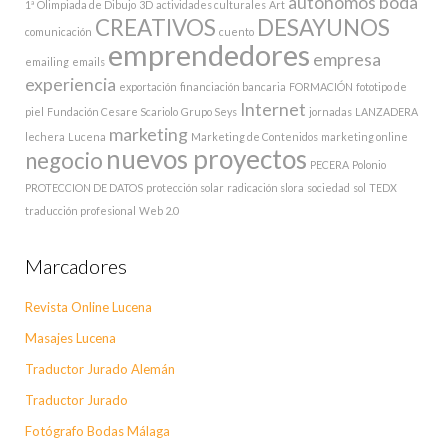
autónomos
boda
1ª Olimpiada de Dibujo
3D
actividades culturales
Art
CREATIVOS
DESAYUNOS
comunicación
cuento
emprendedores
empresa
emailing
emails
experiencia
exportación
financiación bancaria
FORMACIÓN
fototipo de
Internet
piel
Fundación Cesare Scariolo
Grupo Seys
jornadas
LANZADERA
marketing
lechera
Lucena
Marketing de Contenidos
marketing online
nuevos proyectos
negocio
PECERA
Polonio
PROTECCION DE DATOS
protección solar
radicación slora
sociedad
sol
TEDX
traducción profesional
Web 2.0
Marcadores
Revista Online Lucena
Masajes Lucena
Traductor Jurado Alemán
Traductor Jurado
Fotógrafo Bodas Málaga